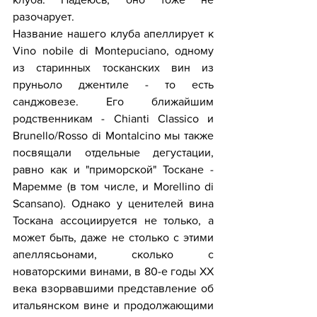
разочарует.
Название нашего клуба апеллирует к 
Vino nobile di Montepuciano, одному 
из старинных тосканских вин из 
пруньоло джентиле - то есть 
санджовезе. Его ближайшим 
родственникам - Chianti Classico и 
Brunello/Rosso di Montalcino мы также 
посвящали отдельные дегустации, 
равно как и "приморской" Тоскане - 
Маремме (в том числе, и Morellino di 
Scansano). Однако у ценителей вина 
Тоскана ассоциируется не только, а 
может быть, даже не столько с этими 
апеллясьонами, сколько с 
новаторскими винами, в 80-е годы XX 
века взорвавшими представление об 
итальянском вине и продолжающими 