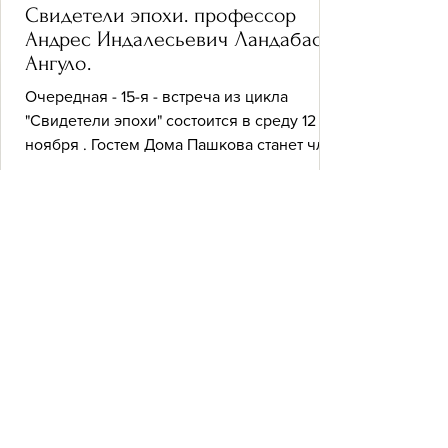
Свидетели эпохи. профессор
Андрес Индалесьевич Ландабасо
Ангуло.
Очередная - 15-я - встреча из цикла
"Свидетели эпохи" состоится в среду 12
ноября . Гостем Дома Пашкова станет член
Союза потомков дворян, видный
специалист в области мировой экономики
профессор Андрес Индалесьевич
Ландабасо Ангуло . Принадлежа по
мужской линии к древнему баскскому
роду, по женской линии А. И. Ландабасо
является правнучатым племянником
знаменитого физиолога, нобелевского
лауреата академика Ивана Петровича
Павлова, сыном выдающегося дипломата
Марины Федоровны