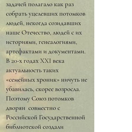
задачей полагало как раз
собрать уцелевших потомков
людей, некогда созидавших
наше Отечество, людей с их
историями, генеалогиями,
артефактами и документами.
В 20-х годах XXI века
актуальность таких
«семейных хроник» ничуть не
убавилась, скорее возросла.
Поэтому Союз потомков
дворян совместно с
Российской Государственной
библиотекой создали