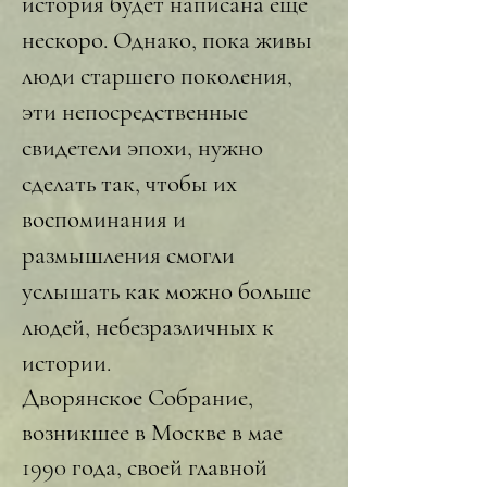
история будет написана еще
нескоро. Однако, пока живы
люди старшего поколения,
эти непосредственные
свидетели эпохи, нужно
сделать так, чтобы их
воспоминания и
размышления смогли
услышать как можно больше
людей, небезразличных к
истории.
Дворянское Собрание,
возникшее в Москве в мае
1990 года, своей главной