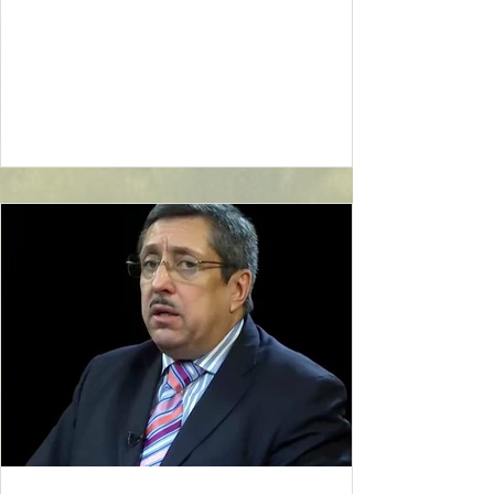
цикла "Свидетели эпохи". Героем вечера
станет заслуженный работник культуры
РФ, директор Государственной публичной
исторической библиотеки к.п.н. Михаил
Дмитриевич Афанасьев