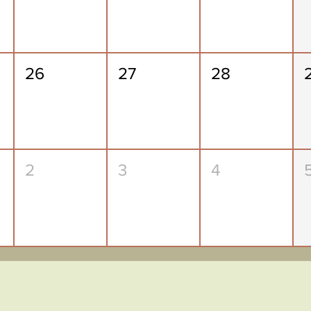
26
27
28
2
3
4