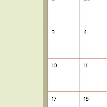
3
4
10
11
17
18