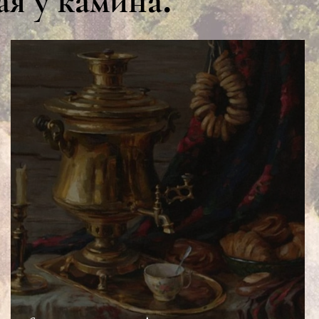
ая у камина
.