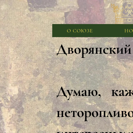
О СОЮЗЕ
НО
Дворянский 
Думаю, ка
неторопливо