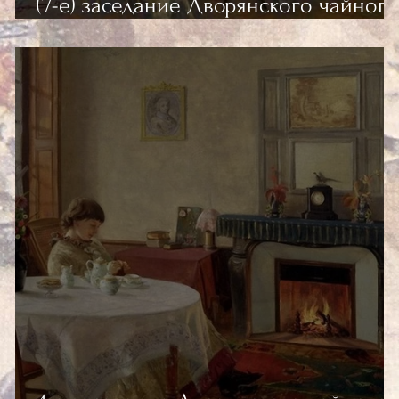
(7-е) заседание Дворянского чайного
клуба "У камелька"