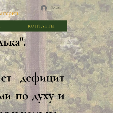
Войти
Я
КОНТАКТЫ
ька".
ет дефицит
ми по духу и