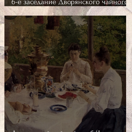
6-е заседание Дворянского чайного
клуба "У камелька" 02/04/2023