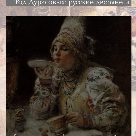
"Род Дурасовых: русские дворяне и
принцы Анжуйские"