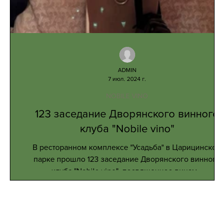
ADMIN
7 июл. 2024 г.
NOBILE VINO
123 заседание Дворянского винного
клуба "Nobile vino"
В ресторанном комплексе "Усадьба" в Царицинско
парке прошло 123 заседание Дворянского винного
клуба "Nobile vino", посвященное винам...