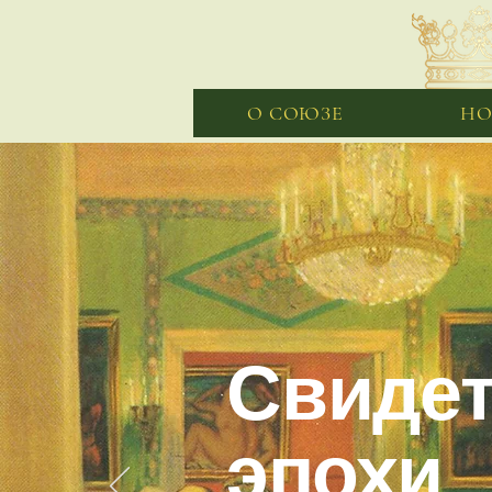
О СОЮЗЕ
НО
Свиде
эпохи