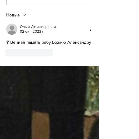
наступающим старым
Дмитриевич Афан
новым годом и
продолжающимися
Новые
Святками.
Ольга Джишкариани
02 окт. 2023 г.
☦️ Вечная память рабу Божию Александру
Лайк
Ответить