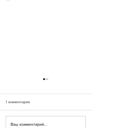
1 комментарий
Поздравления с
Свидетели Эпохи. Миха
Ваш комментарий...