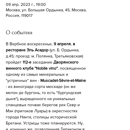
09 апр. 2023 г., 19:00
Москва, ул. Большая Ордынка, 45, Москва,
Россия, 119017
О событии
В Вербное воскресенье, 
9 апреля
, 
в 
ресторане Эль Асадор
 (ул. Б. Ордынка, 
д.45; проезд: м. Полянка, Третьяковская) 
пройдет 
112-е
 заседание 
Дворянского 
винного клуба "Nobile vino"
, посвященное 
одному из самых минеральных и 
"устричных" вин - 
Muscadet-Sèvre-et-Maine
- из винограда сорта мюскаде (он же 
мелон де бургонь, то есть "бургундская 
дыня"), выращенного на уникальных 
сланцевых почвах берегов рек Севр и 
Мэн (притоков Луары) в окрестностях 
города Нанта, столицы исторической 
Бретани. Устрицы тоже планируются. Ну, 
и, конечно же, дозволенная Типиконом в 