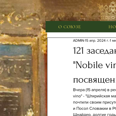
О СОЮЗЕ
НО
ADMIN
15 апр. 2024 г.
1 м
121 засед
"Nobile vi
посвящен
Вчера (15 апреля) в р
vino" - "Штирийская м
почтили своим присут
и Посол Словакии в РФ
Шнайдер, долгие годы