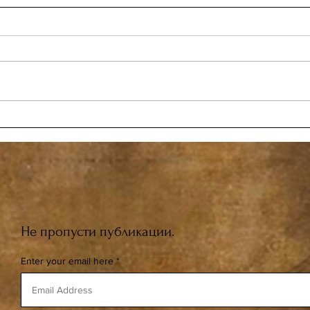
120-е заседание Дворянского
винного клуба "Nobile vino ",
посвященное винам Германии.
Почётным гостем клуба стал
Посол Германии в РФ граф
Александр фон Ламбздорфф
Не пропусти публикации.
Enter your email here