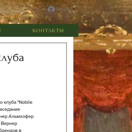
Войти
Я
КОНТАКТЫ
клуба
и
 клуба "Nobile 
Заседание 
рнер Альмхофер 
 Вернер 
брендов в 