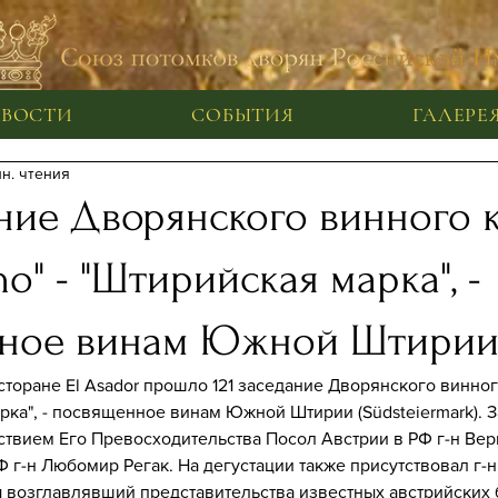
ВОСТИ
СОБЫТИЯ
ГАЛЕРЕ
ин. чтения
ание Дворянского винного 
no" - "Штирийская марка", -
ное винам Южной Штири
есторане El Asador прошло 121 заседание Дворянского винного
арка", - посвященное винам Южной Штирии (Südsteiermark). 
ствием Его Превосходительства Посол Австрии в РФ г-н Ве
 г-н Любомир Регак. На дегустации также присутствовал г-н
 возглавлявший представительства известных австрийских 