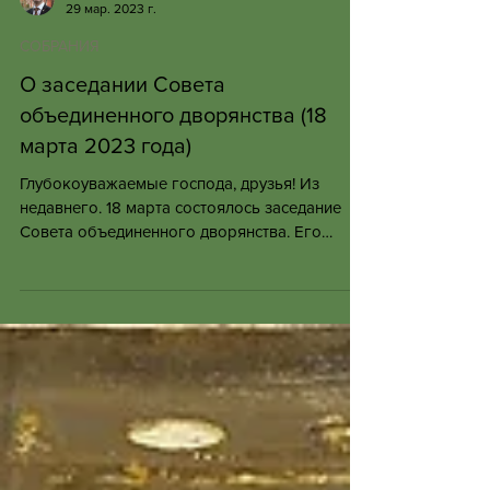
Олег Вячеславович Щербачев
29 мар. 2023 г.
СОБРАНИЯ
О заседании Совета
объединенного дворянства (18
марта 2023 года)
Глубокоуважаемые господа, друзья! Из
недавнего. 18 марта состоялось заседание
Совета объединенного дворянства. Его
официального протокола...