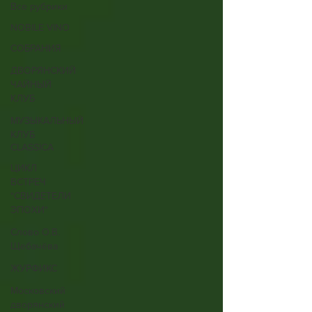
Все рубрики
NOBILE VINO
СОБРАНИЯ
ДВОРЯНСКИЙ
ЧАЙНЫЙ
КЛУБ
МУЗЫКАЛЬНЫЙ
КЛУБ
CLASSICA
ЦИКЛ
ВСТРЕЧ
"СВИДЕТЕЛИ
ЭПОХИ"
Слово О.В.
Щебачёва
ЖУРФИКС
Московский
дворянский